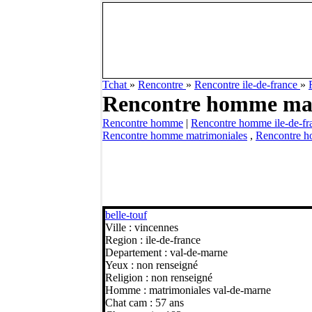
Tchat
»
Rencontre
»
Rencontre ile-de-france
»
Rencontre homme mat
Rencontre homme
|
Rencontre homme ile-de-fr
Rencontre homme matrimoniales
,
Rencontre h
belle-touf
Ville : vincennes
Region : ile-de-france
Departement : val-de-marne
Yeux : non renseigné
Religion : non renseigné
Homme : matrimoniales val-de-marne
Chat cam : 57 ans