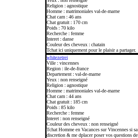
Yeux : non renseigné
Religion : agnostique
Homme : matrimoniales val-de-marne
Chat cam : 46 ans
Chat gratuit : 170 cm
Poids : 70 kilo
Recherche : femme
Interet : danse
Couleur des cheveux : chatain
Tchat ici uniquement pour le plaisir a partager.
whitezetrei
Ville : vincennes
Region : ile-de-france
Departement : val-de-marne
Yeux : non renseigné
Religion : agnostique
Homme : matrimoniales val-de-marne
Chat cam : 44 ans
Chat gratuit : 185 cm
Poids : 85 kilo
Recherche : femme
Interet : non renseigné
Couleur des cheveux : non renseigné
Tchat Homme en Vacances sur Vincennes si sa v
discretion & me dplacer poser vos questions 