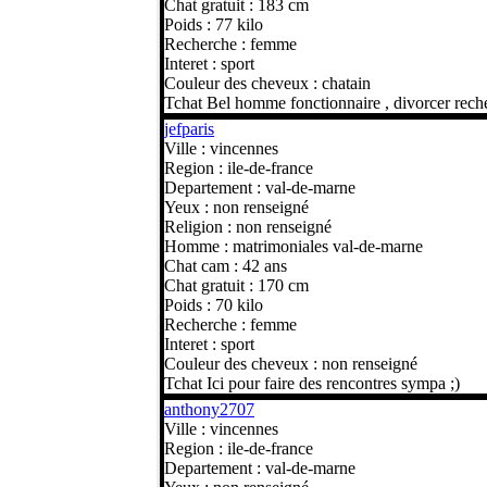
Chat gratuit : 183 cm
Poids : 77 kilo
Recherche : femme
Interet : sport
Couleur des cheveux : chatain
Tchat Bel homme fonctionnaire , divorcer rec
jefparis
Ville : vincennes
Region : ile-de-france
Departement : val-de-marne
Yeux : non renseigné
Religion : non renseigné
Homme : matrimoniales val-de-marne
Chat cam : 42 ans
Chat gratuit : 170 cm
Poids : 70 kilo
Recherche : femme
Interet : sport
Couleur des cheveux : non renseigné
Tchat Ici pour faire des rencontres sympa ;)
anthony2707
Ville : vincennes
Region : ile-de-france
Departement : val-de-marne