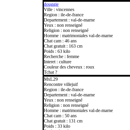
douggie
Ville : vincennes
Region : ile-de-france
Departement : val-de-marne
Yeux : non renseigné
Religion : non renseigné
Homme : matrimoniales val-de-marne
Chat cam : 46 ans
Chat gratuit : 163 cm
Poids : 63 kilo
Recherche : femme
Interet : culture
Couleur des cheveux : roux
Tchat ?
MxL29
Rencontre villejuif
Region : ile-de-france
Departement : val-de-marne
Yeux : non renseigné
Religion : non renseigné
Homme : matrimoniales val-de-marne
Chat cam : 50 ans
Chat gratuit : 131 cm
Poids : 33 kilo