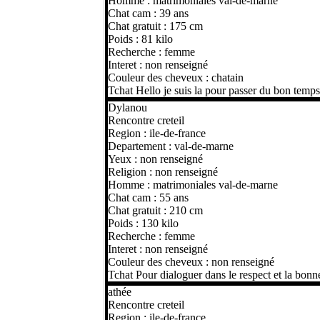
Homme : matrimoniales val-de-marne
Chat cam : 39 ans
Chat gratuit : 175 cm
Poids : 81 kilo
Recherche : femme
Interet : non renseigné
Couleur des cheveux : chatain
Tchat Hello je suis la pour passer du bon temps
Dylanou
Rencontre creteil
Region : ile-de-france
Departement : val-de-marne
Yeux : non renseigné
Religion : non renseigné
Homme : matrimoniales val-de-marne
Chat cam : 55 ans
Chat gratuit : 210 cm
Poids : 130 kilo
Recherche : femme
Interet : non renseigné
Couleur des cheveux : non renseigné
Tchat Pour dialoguer dans le respect et la bon
athée
Rencontre creteil
Region : ile-de-france