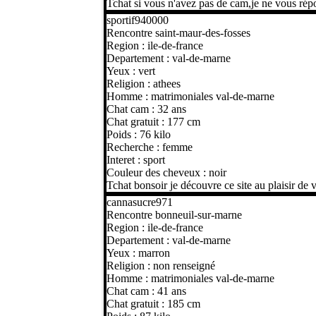
Tchat si vous n'avez pas de cam,je ne vous rép
sportif940000
Rencontre saint-maur-des-fosses
Region : ile-de-france
Departement : val-de-marne
Yeux : vert
Religion : athees
Homme : matrimoniales val-de-marne
Chat cam : 32 ans
Chat gratuit : 177 cm
Poids : 76 kilo
Recherche : femme
Interet : sport
Couleur des cheveux : noir
Tchat bonsoir je découvre ce site au plaisir de 
cannasucre971
Rencontre bonneuil-sur-marne
Region : ile-de-france
Departement : val-de-marne
Yeux : marron
Religion : non renseigné
Homme : matrimoniales val-de-marne
Chat cam : 41 ans
Chat gratuit : 185 cm