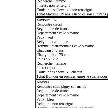
Recherche : femme
Interet : non renseigné
Couleur des cheveux : non renseigné
Tchat Maxime, 29 ans. Dispo ce soir sur Paris 
Xavioutdu94
Rencontre creteil
Region : ile-de-france
Departement : val-de-marne
Yeux : vert
Religion : catholique
Homme : matrimoniales val-de-marne
Chat cam : 45 ans
Chat gratuit : 175 cm
Poids : 69 kilo
Recherche : femme
Interet : sport
Couleur des cheveux : chatain
Tchat Bonjour en premier temps je suis là pour
Andy94
Rencontre champigny-sur-marne
Region : ile-de-france
Departement : val-de-marne
Yeux : bleu
Religion : non renseigné